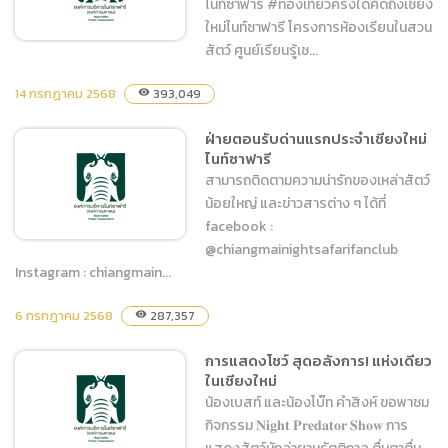
ไนท์ซาฟารี #ท่องเที่ยวครั้งใดคิดถึงเชียง
ใหม่ไนท์ซาฟารี โครงการห้องเรียนในสวน
สัตว์ ศูนย์เรียนรู้เช...
14 กรกฎาคม 2568
393,049
visibility
โครงการห้องเรียนในสวน
สัตว์ ศูนย์เรียนรู้เชียงใหม่ไนท์
ฝ่ายตอนรับด่านแรกประจำเชียงใหม่
ไนท์ซาฟารี
ซาฟารี
สามารถติดตามความน่ารักของเหล่าสัตว์
น้อยใหญ่ และข่าวสารต่าง ๆ ได้ที่
facebook :
@chiangmainightsafarifanclub
Instagram : chiangmain...
ฝ่ายตอนรับด่านแรกประจำ
6 กรกฎาคม 2568
287,357
visibility
เชียงใหม่ไนท์ซาฟารี
การแสดงโชว์ สุดอลังการ! แห่งเดียว
ในเชียงใหม่
น้องเบสท์ และน้องโบ๊ท คำสิงห์ ขอพาชม
กิจกรรม 𝐍𝐢𝐠𝐡𝐭 𝐏𝐫𝐞𝐝𝐚𝐭𝐨𝐫 𝐒𝐡𝐨𝐰 การ