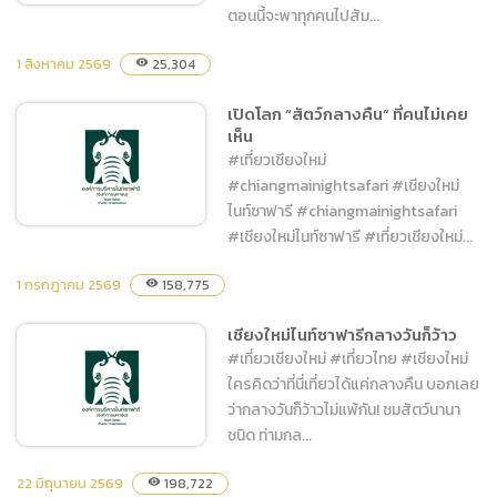
ตอนนี้จะพาทุกคนไปสัม...
1 สิงหาคม 2569
25,304
visibility
Night Adventure ผจญภัย
ถิ่นนักล่า และโชว์สุด Unseen
เปิดโลก “สัตว์กลางคืน” ที่คนไม่เคย
เห็น
#เที่ยวเชียงใหม่
#chiangmainightsafari #เชียงใหม่
ไนท์ซาฟารี #chiangmainightsafari
#เชียงใหม่ไนท์ซาฟารี #เที่ยวเชียงใหม่...
1 กรกฎาคม 2569
158,775
visibility
เปิดโลก “สัตว์กลางคืน” ที่คน
ไม่เคยเห็น
เชียงใหม่ไนท์ซาฟารีกลางวันก็ว้าว
#เที่ยวเชียงใหม่ #เที่ยวไทย #เชียงใหม่
ใครคิดว่าที่นี่เที่ยวได้แค่กลางคืน บอกเลย
ว่ากลางวันก็ว้าวไม่แพ้กัน! ชมสัตว์นานา
ชนิด ท่ามกล...
22 มิถุนายน 2569
198,722
visibility