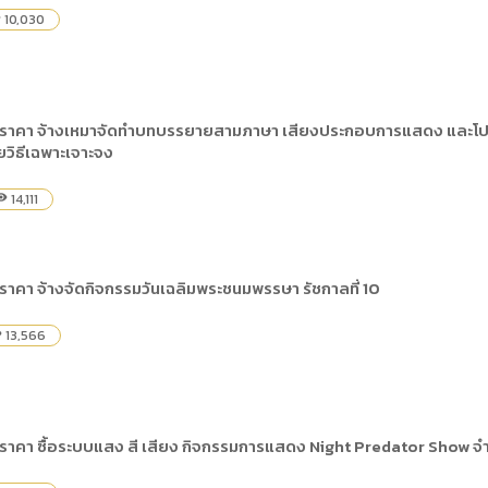
10,030
y
อราคา จ้างเหมาจัดทำบทบรรยายสามภาษา เสียงประกอบการแสดง และโปร
วิธีเฉพาะเจาะจง
14,111
bility
าคา จ้างจัดกิจกรรมวันเฉลิมพระชนมพรรษา รัชกาลที่ 10
13,566
ty
ราคา ซื้อระบบแสง สี เสียง กิจกรรมการแสดง Night Predator Show จำน