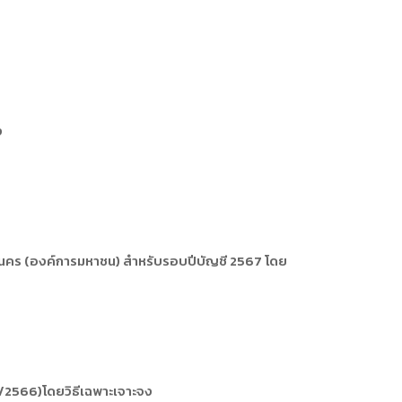
การหรือผู้มาติดต่อ
ุคคล
คคล
ิการ
ง
นคร (องค์การมหาชน) สำหรับรอบปีบัญชี 2567 โดย
20/2566)โดยวิธีเฉพาะเจาะจง