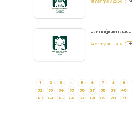
งาน โดยวิธีเฉพาะเจาะจง
18 กรกฎาคม 2566
visibili
จ้างจัดกิจกรรมวันเฉลิม
พระชนมพรรษา รัชกาลที่ 10
ประกาศผู้ชนะการเสนอ
ประกาศผู้ชนะการเสนอราคา
14 กรกฎาคม 2566
visibilit
ซื้อระบบแสง สี เสียง
กิจกรรมการแสดง Night
Predator Show จำนวน 1
ระบบ โดยวิธีเฉพาะเจาะจง
ประกาศผู้ชนะการเสนอราคา
1
2
3
4
5
6
7
8
9
จ้างการจัดการสื่อออนไลน์
32
33
34
35
36
37
38
39
40
Facebook, IG, Youtube
63
64
65
66
67
68
69
70
71
ของหน่วยงานโดยวิธีเฉพาะ
เจาะจง