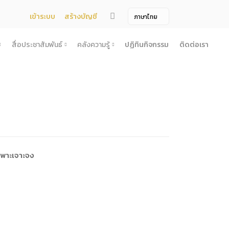
เข้าระบบ
สร้างบัญชี
สื่อประชาสัมพันธ์
คลังความรู้
ปฏิทินกิจกรรม
ติดต่อเรา
จ้าง
สื่อประชาสัมพันธ์
คลังความรู้
ผยแพร่แผน
สื่อโทรทัศน์/วีดีโอ
บทความ
ระกวดราคา
ข้อมูลข่าวสาร (Information) /เอกสารข่าว
หนังสือ
ตั้ง องค์การบริหารไนท์ซาฟารี (องค์การมหาชน) พ.ศ. 2568
โยง
าคากลาง
สื่อสิ่งพิมพ์
เกร็ดความรู้
ชื่อมโยง
ความคิดเห็น
้ชนะการเสนอราคา
วารสาร
เลิกการจัดหา
ภาพถ่าย
ฉพาะเจาะจง
ี รอบ 6 เดือน
ิการจัดซื้อจัดจ้างประจำปี
ะ
อน