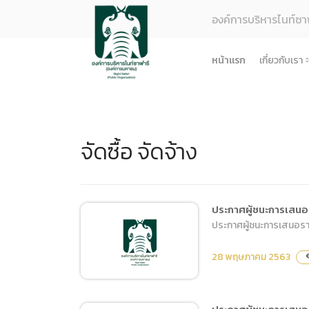
องค์การบริหารไนท์ซา
หน้าแรก
เกี่ยวกับเรา
รู้จักอง
ยุทธศา
จัดซื้อ จัดจ้าง
โครงสร
ผลการด
ธรรมาภ
ข้อมูล
ประกาศผู้ชนะการเสนอ
ประกาศผู้ชนะการเสนอราค
การจัดซ
ข้อบังค
28 พฤษภาคม 2563
visi
ข้อมูล
การบริ