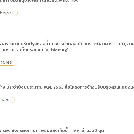
าคา ซื้อวัสดุงานโยธา โดยวิธีเฉพาะเจาะจง
ดเผยข้อมูลสาธารณะขององค์กร พ.ศ. 2569
ระเบียบสำนักงาน
คู่มือหรือแนวทางการให้บริการสำหรับผู้รับบริ
รายงานผลการบริหารและพัฒนาทรัพยากรบ
อมูลไปใช้ประโยชน์ (Open Data)
15,523
bility
ประกาศองค์การบริหารไนท์ซาฟารี
การเปิดโอกาสให้เกิดการมีส่วนร่วม
ขององค์การ
หลักเกณฑ์การบริหารและพัฒนาทรัพยากรบุ
รายงานผลการสำรวจความพึงพอใจการให้บร
สำนักตรวจสอบภายใน
อสร้างงานปรับปรุงห้องน้ำบริการนักท่องเที่ยวบริเวณอาคารลานนา, อาค
ระกวดราคาอิเล็กทรอนิกส์ (e-bidding)
17,468
y
ดจ้าง ประจำปีงบประมาณ พ.ศ. 2563 ชื่อโครงการจ้างปรับปรุงส่วนแสดงแ
16,701
กรอง ถังกรองกายภาพของถังเก็บน้ำ คสล. จำนวน 2 จุด