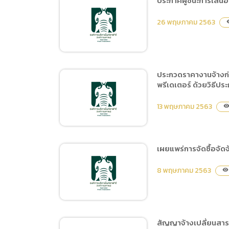
ประกาศผู้ชนะการเสนอร
การเปิ
ประกาศผู้ชนะการเสนอราคา
การนำข้
26 พฤษภาคม 2563
visi
ซื้อวัสดุสำรองสำหรับงาน
นโยบาย
ซ่อมบำรุงรักษารถ
จักรยานยนต์ โดยวิธีเฉพาะ
เจาะจง
ประกวดราคางานจ้างก่
พรีเดเตอร์ ด้วยวิธีป
ประกาศผู้ชนะการเสนอราคา
ซื้อวัสดุงานโยธา โดยวิธี
13 พฤษภาคม 2563
visibilit
เฉพาะเจาะจง
เผยแพร่การจัดซื้อจั
ประกวดราคางานจ้าง
8 พฤษภาคม 2563
visibility
ก่อสร้างงานปรับปรุงห้องน้ำ
บริการนักท่องเที่ยวบริเวณ
อาคารลานนา, อาคาร Food
Court, ห้องประชุมวารี
สัญญาจ้างเปลี่ยนสาร