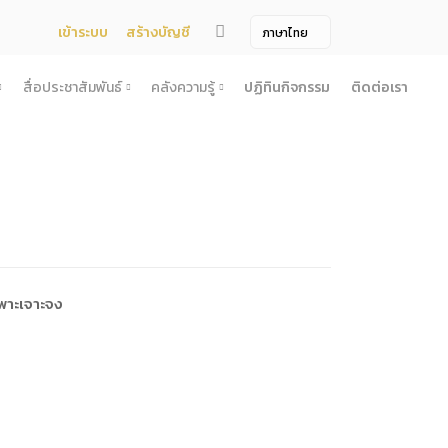
เข้าระบบ
สร้างบัญชี
สื่อประชาสัมพันธ์
คลังความรู้
ปฏิทินกิจกรรม
ติดต่อเรา
จ้าง
สื่อประชาสัมพันธ์
คลังความรู้
ผยแพร่แผน
สื่อโทรทัศน์/วีดีโอ
บทความ
ระกวดราคา
ข้อมูลข่าวสาร (Information) /เอกสารข่าว
หนังสือ
ตั้ง องค์การบริหารไนท์ซาฟารี (องค์การมหาชน) พ.ศ. 2568
โยง
าคากลาง
สื่อสิ่งพิมพ์
เกร็ดความรู้
ชื่อมโยง
ความคิดเห็น
้ชนะการเสนอราคา
วารสาร
เลิกการจัดหา
ภาพถ่าย
พาะเจาะจง
ี รอบ 6 เดือน
ิการจัดซื้อจัดจ้างประจำปี
ะ
อน