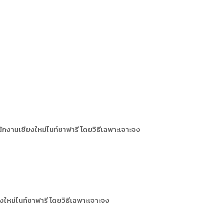
งานเชียงใหม่ไนท์ซาฟารี โดยวิธีเฉพาะเจาะจง
หม่ไนท์ซาฟารี โดยวิธีเฉพาะเจาะจง