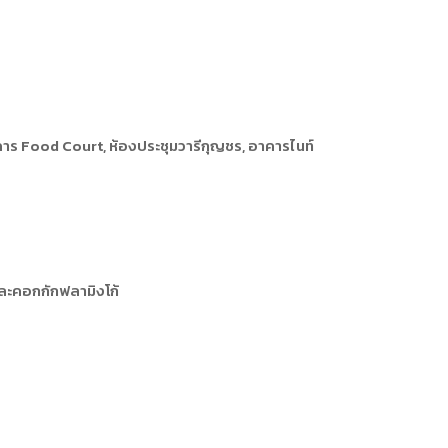
การหรือผู้มาติดต่อ
ุคคล
คคล
ิการ
าร Food Court, ห้องประชุมวารีกุญชร, อาคารไนท์
ละคอกกักฟลามิงโก้