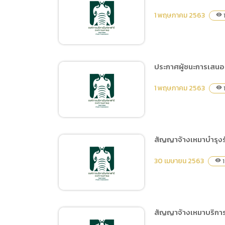
กุญชร, อาคารไนท์พรีเด
เผยแพร่การจัดซื้อจัดจ้าง
เตอร์ ด้วยวิธีประกวดราคา
1 พฤษภาคม 2563
visibility
ประจำปีงบประมาณ พ.ศ.
อิเล็กทรอนิกส์ (e-bidding)
2563 ชื่อโครงการจ้าง
ปรับปรุงส่วนแสดงและคอ
กกักฟลามิงโก้
ประกาศผู้ชนะการเสนอร
สัญญาจ้างเปลี่ยนสารกรอง
1 พฤษภาคม 2563
visibility
ถังกรองกายภาพของถังเก็บ
น้ำ คสล. จำนวน 2 จุด
สัญญาจ้างเหมาบำรุงร
ประกาศผู้ชนะการเสนอราคา
30 เมษายน 2563
1
visibility
จ้างเปลี่ยนสารกรอง ถัง
กรองกายภาพ ของถังเก็บน้ำ
คสล. จำนวน 2 จุด โดยวิธี
เฉพาะเจาะจง
สัญญาจ้างเหมาบริการ