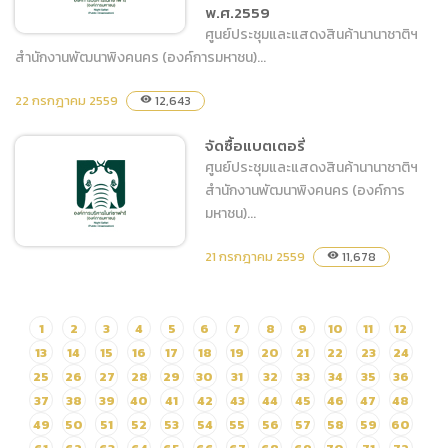
พ.ศ.2559
ศูนย์ประชุมและแสดงสินค้านานาชาติฯ
สำนักงานพัฒนาพิงคนคร (องค์การมหาชน)...
22 กรกฎาคม 2559
12,643
visibility
จัดจ้างเหมาบริการดูแลยาน
ยนต์ ศูนย์ประชุมและแสดง
จัดซื้อแบตเตอรี่
สินค้านานาชาติ
ศูนย์ประชุมและแสดงสินค้านานาชาติฯ
เฉลิมพระเกียรติ 7 รอบ
สำนักงานพัฒนาพิงคนคร (องค์การ
พระชนมพรรษา ประจำ
มหาชน)...
ปีงบประมาณ พ.ศ.2559
21 กรกฎาคม 2559
11,678
visibility
จัดซื้อแบตเตอรี่
1
2
3
4
5
6
7
8
9
10
11
12
13
14
15
16
17
18
19
20
21
22
23
24
25
26
27
28
29
30
31
32
33
34
35
36
37
38
39
40
41
42
43
44
45
46
47
48
49
50
51
52
53
54
55
56
57
58
59
60