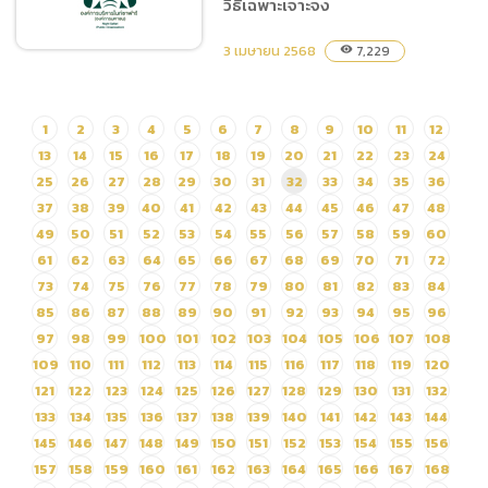
คาร์บอน (Carbon Neutral)
วิธีเฉพาะเจาะจง
และจะบรรลุเป้าหมายการ
3 เมษายน 2568
ปล่อยก๊าซเรือนกระจกสุทธิ
7,229
visibility
เป็นศูนย์ (Net Zero
Emission)
ประกาศผู้ชนะการเสนอราคา
1
2
3
4
5
6
7
8
9
10
11
12
จ้างปรับปรุงพื้นที่และก่อสร้าง
13
14
15
16
17
18
19
20
21
22
23
24
เพื่อรองรับกิจกรรม Family
25
26
27
28
29
30
31
32
33
34
35
36
Zone โดยวิธีเฉพาะเจาะจง
37
38
39
40
41
42
43
44
45
46
47
48
49
50
51
52
53
54
55
56
57
58
59
60
61
62
63
64
65
66
67
68
69
70
71
72
73
74
75
76
77
78
79
80
81
82
83
84
85
86
87
88
89
90
91
92
93
94
95
96
97
98
99
100
101
102
103
104
105
106
107
108
109
110
111
112
113
114
115
116
117
118
119
120
121
122
123
124
125
126
127
128
129
130
131
132
133
134
135
136
137
138
139
140
141
142
143
144
145
146
147
148
149
150
151
152
153
154
155
156
157
158
159
160
161
162
163
164
165
166
167
168