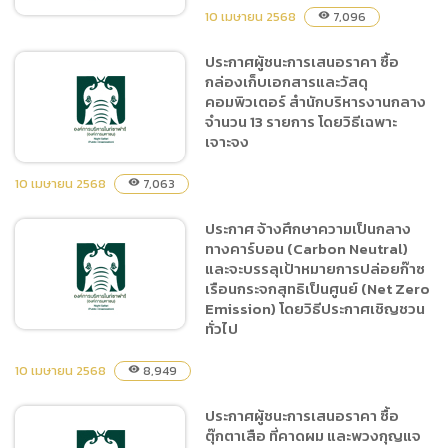
โฆษณาในช่องทาง Tiktok
10 เมษายน 2568
7,096
visibility
ของหน่วยงาน
ประกาศผู้ชนะการเสนอราคา ซื้อ
กล่องเก็บเอกสารและวัสดุ
ประกาศผู้ชนะการเสนอราคา
คอมพิวเตอร์ สำนักบริหารงานกลาง
ซื้อโปรแกรมแอนตี้ไวรัสของ
จำนวน 13 รายการ โดยวิธีเฉพาะ
สำนักงานเชียงใหม่ไนท์ซาฟารี
เจาะจง
และ สพค. โดยวิธีเฉพาะ
เจาะจง
10 เมษายน 2568
7,063
visibility
ประกาศ จ้างศึกษาความเป็นกลาง
ประกาศผู้ชนะการเสนอราคา
ทางคาร์บอน (Carbon Neutral)
ซื้อกล่องเก็บเอกสารและวัสดุ
และจะบรรลุเป้าหมายการปล่อยก๊าซ
คอมพิวเตอร์ สำนักบริหารงาน
เรือนกระจกสุทธิเป็นศูนย์ (Net Zero
กลาง จำนวน 13 รายการ โดย
Emission) โดยวิธีประกาศเชิญชวน
วิธีเฉพาะเจาะจง
ทั่วไป
10 เมษายน 2568
8,949
visibility
ประกาศ จ้างศึกษาความเป็นก
ประกาศผู้ชนะการเสนอราคา ซื้อ
ลางทางคาร์บอน (Carbon
ตุ๊กตาเสือ ที่คาดผม และพวงกุญแจ
Neutral) และจะบรรลุเป้า