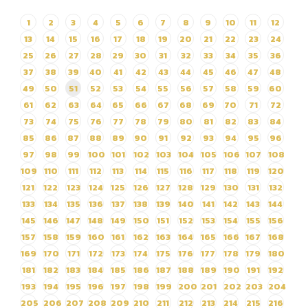
ประกาศผู้ชนะการเสนอราคา
1
2
3
4
5
6
7
8
9
10
11
12
จ้างเหมาบริการเครื่องฆ่าเชื้อ
13
14
15
16
17
18
19
20
21
22
23
24
กำจัดกลิ่น ประจำ
ปีงบประมาณ พ.ศ.2568 ระยะ
25
26
27
28
29
30
31
32
33
34
35
36
เวลา 12 เดือน ตั้งแต่วันที่ 1
37
38
39
40
41
42
43
44
45
46
47
48
ตุลาคม 2567 – 30 กันยายน
49
50
51
52
53
54
55
56
57
58
59
60
2567
61
62
63
64
65
66
67
68
69
70
71
72
73
74
75
76
77
78
79
80
81
82
83
84
85
86
87
88
89
90
91
92
93
94
95
96
97
98
99
100
101
102
103
104
105
106
107
108
109
110
111
112
113
114
115
116
117
118
119
120
121
122
123
124
125
126
127
128
129
130
131
132
133
134
135
136
137
138
139
140
141
142
143
144
145
146
147
148
149
150
151
152
153
154
155
156
157
158
159
160
161
162
163
164
165
166
167
168
169
170
171
172
173
174
175
176
177
178
179
180
181
182
183
184
185
186
187
188
189
190
191
192
193
194
195
196
197
198
199
200
201
202
203
204
205
206
207
208
209
210
211
212
213
214
215
216