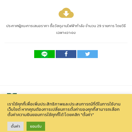
cloud_download
ประกาศผู้ชนะการเสนอราคา ซื้อวัสดุงานไฟฟ้ากำลัง จำนวน 29 รายการ โดยวิธี
เฉพาะเจาะจง
เราใช้คุกกี้เพื่อเพิ่มประสิทธิภาพและประสบการณ์ที่ดีในการใช้งาน
เว็บไซต์ หากคุณต้องการเปลี่ยนการตั้งค่าของคุกกี้สามารถเลือก
ตั้งค่าความยินยอมการใช้คุกกี้ได้ โดยคลิก "ตั้งค่า"
สงวนลิขสิทธิ์ © 2026 องค์การบริหารไนท์ซาฟารี (องค์การมหาชน)
33 หมู่ที่ 12 ตำบลหนองควาย อำเภอหางดง จังหวัดเชียงใหม่ 50230
ตั้งค่า
ยอมรับ