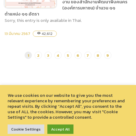
งาน ของสำนักงานพัฒนาพิงคนคร
สำนักงานพัฒนาพิงคนคร
(องค์การมหาชน) จำนวน ๑๑
(องค์การมหาชน) จำนวน ๑๑
ตำแหน่ง ๑๑ อัตรา
ตำแหน่ง ๑๑ อัตรา
Sorry, this entry is only available in Thai.
(ภาษาไทย) ประกาศสำนักงาน
13 มีนาคม 2567
42,612
visibility
พัฒนาพิงคนคร (องค์การ
มหาชน) เรื่อง การรับสมัคร
บุคคลเข้ารับการคัดเลือกเพื่อ
1
2
3
4
5
6
7
8
9
บรรจุแต่งตั้งเป็นผู้ปฏิบัติงาน
ของสำนักงานพัฒนาพิงคนคร
(องค์การมหาชน) จำนวน ๑๑
ตำแหน่ง ๑๑ อัตรา
We use cookies on our website to give you the most
relevant experience by remembering your preferences and
repeat visits. By clicking “Accept All”, you consent to the
use of ALL the cookies. However, you may visit "Cookie
Settings" to provide a controlled consent.
สงวนลิขสิทธิ์ © 2026 องค์การบริหารไนท์ซาฟารี (องค์การมหาชน)
33 หมู่ที่ 12 ตำบลหนองควาย อำเภอหางดง จังหวัดเชียงใหม่ 50230
Cookie Settings
Accept All