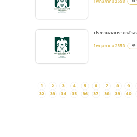
1 พฤษภาคม 2558
visibility
อุปกรณ์ระบบการแสดงน้ำพุ
ดนตรี
ประกาศสอบราคาจ้างงา
จ้างเหมากำจัดปลวกและ
1 พฤษภาคม 2558
visibility
แมลง
ประกาศสอบราคาจ้างงาน
1
2
3
4
5
6
7
8
9
ซ่อมแซมพื้นผิวและทาสีกัน
32
33
34
35
36
37
38
39
40
ความชื้นห้องเตรียมอาหาร