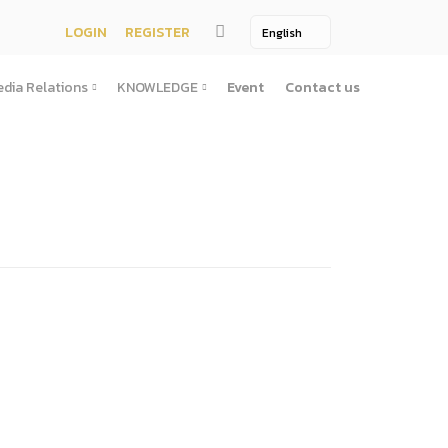
LOGIN
REGISTER
dia Relations
KNOWLEDGE
Event
Contact us
Media Relations
KNOWLEDGE
TV / Video Media
Treatise
One Page
Book
ตั้งสํานักงานพัฒนาพิงคนคร (องค์การมหาชน)พ.ศ. ๒๕๕๖
ement
Printing Media
Bit of knowledge
winner
Journal
Photo
ัติการจัดซื้อจัดจ้างประจำปี
่อสาธารณะ
าธารณะ