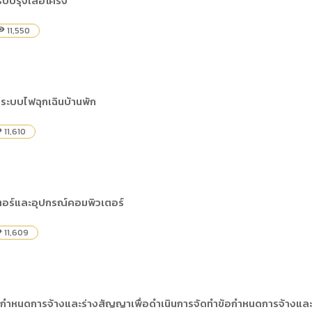
บปรุงเสือโคร่ง
) การเปิดเผยข้อมูลสาธารณะขององค์กร พ.ศ. 2569
The rules
คู่มือหรือแนวทางการให้บริการสำหรับผู้รับบริก
(ภาษาไทย) รายงานผลการบริหารและพัฒนาทร
lization (Open Data)
11,550
bility
(ภาษาไทย) ประกาศองค์การบริหารไนท์ซาฟารี
(ภาษาไทย) การเปิดโอกาสให้เกิดการมีส่วนร่วม
ย) นโยบายขององค์การ
(ภาษาไทย) หลักเกณฑ์การบริหารและพัฒนาทร
(ภาษาไทย) รายงานผลการสำรวจความพึงพอใจ
Internal Audit Office
ระบบไฟฉุกเฉินบ้านพัก
11,610
ity
อร์และอุปกรณ์คอมพิวเตอร์
11,609
ity
กำหนดการจ้างและร่างสัญญาเพื่อดำเนินการจัดทำข้อกำหนดการจ้างและส