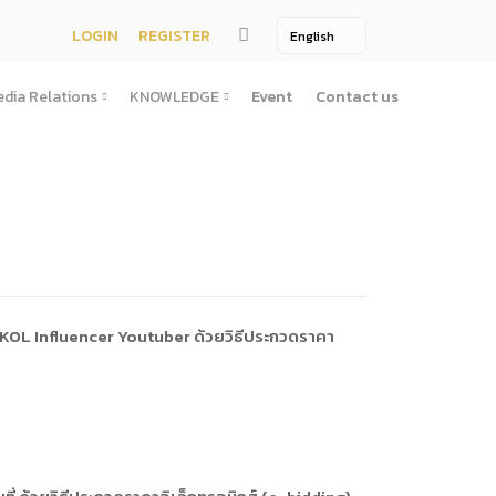
LOGIN
REGISTER
dia Relations
KNOWLEDGE
Event
Contact us
Media Relations
KNOWLEDGE
TV / Video Media
Treatise
One Page
Book
ตั้งสํานักงานพัฒนาพิงคนคร (องค์การมหาชน)พ.ศ. ๒๕๕๖
ement
Printing Media
Bit of knowledge
winner
Journal
Photo
 KOL Influencer Youtuber ด้วยวิธีประกวดราคา
ัติการจัดซื้อจัดจ้างประจำปี
่อสาธารณะ
าธารณะ