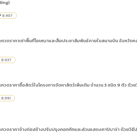
ding)
8,907
lity
วดราคาเช่าพื้นที่โฆษณาและสื่อประชาสัมพันธ์ภายในสนามบิน จังหวัดกลุ
8,937
y
วดราคาซื้อสัตว์ในโครงการจัดหาสัตว์เพิ่มเติม จำนวน 3 ชนิด 9 ตัว ด้วย
8,991
y
กวดราคาจ้างก่อสร้างปรับปรุงคอกกักและส่วนแสดงคาปิบาร่า ด้วยวิธีป