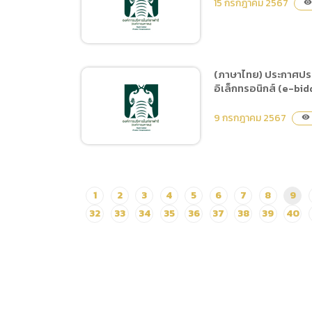
จำหน่ายอาหารป้อนสัตว์
15 กรกฎาคม 2567
visibility
ประกวดราคาซื้อสัตว์ใน
ด้วยวิธีประกวดราคา
โครงการจัดหาสัตว์เพิ่มเติม
อิเล็กทรอนิกส์ (e-bidding)
จำนวน 3 ชนิด 9 ตัว ด้วยวิธี
ประกวดราคาอิล็กทรอนิกส์
(ภาษาไทย) ประกาศประ
(e-bidding)
อิเล็กทรอนิกส์ (e-bid
(ภาษาไทย) ประกาศประกวด
ราคาจ้างก่อสร้างปรับปรุง
9 กรกฎาคม 2567
visibility
ประติมากรรมภายในเชียง
ใหม่ไนท์ซาฟารี ด้วยวิธี
ประกวดราคาอิเล็กทรอนิกส์
(e-bidding)
(ภาษาไทย) ประกาศประกวด
1
2
3
4
5
6
7
8
9
ราคาซื้อครุภัณฑ์
32
33
34
35
36
37
38
39
40
คอมพิวเตอร์และอุปกรณ์
คอมพิวเตอร์ ประจำ
ปีงบประมาณ พ.ศ. 2567
ด้วยวิธีประกวดราคา
อิเล็กทรอนิกส์ (e-bidding)