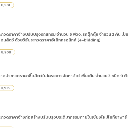
8,901
y
วดราคาจ้างปรับปรุงรถแทรม จำนวน 5 พ่วง, รถตุ๊กตุ๊ก จำนวน 2 คัน เป็น
นสัตว์ ด้วยวิธีประกวดราคาอิเล็กทรอนิกส์ (e-bidding)
8,908
y
าศประกวดราคาซื้อสัตว์ในโครงการจัดหาสัตว์เพิ่มเติม จำนวน 3 ชนิด 9 ต
8,925
วดราคาจ้างก่อสร้างปรับปรุงประติมากรรมภายในเชียงใหม่ไนท์ซาฟารี ด