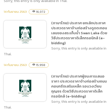
Sorry, this entry is only available in Thai.
(ภาษาไทย) ประกาศ ยกเลิก
14 กันยายน 2563
16,072
visibility
ประกาศ จ้างออกแบบและ
ประเมินราคา (แผนงาน
(ภาษาไทย) ประกาศ ยกเลิกประกาศ
ปรับปรุงต่อเติมอาคาร อาคาร
ประกวดราคาจ้างก่อสร้างดูดตะกอน
ลานนาสิ่งอำนวยความสะดวก
เลนของสระเก็บน้ำ Swan Lake ด้วย
วงเงินประมาณการ
วิธีประกวดราคาดิเล็กทรอนิกส์ (e-
bidding)
20,000,000 บาท เพื่อใช้ใน
Sorry, this entry is only available in
การปรับปรุงพื้นที่
Thai.
ปีงบประมาณ 2564) โดยวิธี
ประกาศเชิญชวนทั่วไป
14 กันยายน 2563
15,958
visibility
(ภาษาไทย) ประกาศ ยกเลิก
ประกาศ ประกวดราคาจ้าง
(ภาษาไทย) ประกาศผู้ชนะการเสนอ
ก่อสร้างดูดตะกอนเลนของ
ราคา ประกวดราคาจ้างก่อสร้างถนน
สระเก็บน้ำ Swan Lake ด้วย
คอนกรีตเสริมเหล็ก รอบวงเวียน
วิธีประกวดราคาดิเล็กทรอนิ
กุญชร ด้วยวิธีประกวดราคาดิเล็ก
กส์ (e-bidding)
ทรอนิกส์ (e-bidding)
Sorry, this entry is only available in
Thai.