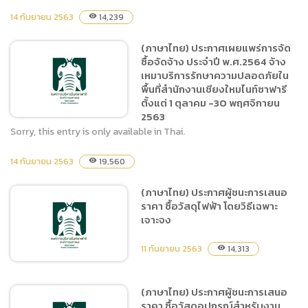
14 กันยายน 2563
14,239
visibility
(ภาษาไทย) ประกาศผู้ชนะการ
เสนอราคา ประกวดราคาจ้าง
(ภาษาไทย) ประกาศเผยแพร่การจัด
ก่อสร้างถนน
ซื้อจัดจ้าง ประจำปี พ.ศ.2564 จ้าง
คอนกรีตเสริมเหล็ก รอบวง
เหมาบริการรักษาความปลอดภัยใน
เวียนกุญชร ด้วยวิธีประกวด
พื้นที่สำนักงานเชียงใหมไนท์ซาฟารี
ราคาดิเล็กทรอนิกส์ (e-
ตั้งแต่ 1 ตุลาคม -30 พฤศจิกายน
bidding)
2563
Sorry, this entry is only available in Thai.
14 กันยายน 2563
19,560
visibility
(ภาษาไทย) ประกาศเผยแพร่
การจัดซื้อจัดจ้าง ประจำปี
(ภาษาไทย) ประกาศผู้ชนะการเสนอ
พ.ศ.2564 จ้างเหมาบริการ
ราคา ซื้อวัสดุไฟฟ้า โดยวิธีเฉพาะ
รักษาความปลอดภัยในพื้นที่
เจาะจง
สำนักงานเชียงใหมไนท์ซาฟารี
ตั้งแต่ 1 ตุลาคม -30
11 กันยายน 2563
14,313
visibility
พฤศจิกายน 2563
(ภาษาไทย) ประกาศผู้ชนะการเสนอ
ราคา ซื้อวัสดุอุปกรณ์สำหรับงาน