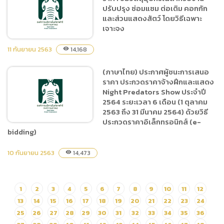
(ภาษาไทย) ประกาศผู้ชนะการ
ปรับปรุง ซ่อมแซม ต่อเติม คอกกัก
เสนอราคา ซื้อวัสดุไฟฟ้า โดย
และส่วนแสดงสัตว์ โดยวิธีเฉพาะ
วิธีเฉพาะเจาะจง
เจาะจง
11 กันยายน 2563
14,168
visibility
(ภาษาไทย) ประกาศผู้ชนะการเสนอ
(ภาษาไทย) ประกาศผู้ชนะการ
ราคา ประกวดราคาจ้างฝึกและแสดง
เสนอราคา ซื้อวัสดุอุปกรณ์
Night Predators Show ประจำปี
สำหรับงานปรับปรุง ซ่อมแซม
2564 ระยะเวลา 6 เดือน (1 ตุลาคม
ต่อเติม คอกกักและส่วนแสดง
2563 ถึง 31 มีนาคม 2564) ด้วยวิธี
สัตว์ โดยวิธีเฉพาะเจาะจง
ประกวดราคาอิเล็กทรอนิกส์ (e-
bidding)
10 กันยายน 2563
14,473
visibility
(ภาษาไทย) ประกาศผู้ชนะการ
เสนอราคา ประกวดราคาจ้าง
ฝึกและแสดง Night
1
2
3
4
5
6
7
8
9
10
11
12
Predators Show ประจำปี
13
14
15
16
17
18
19
20
21
22
23
24
2564 ระยะเวลา 6 เดือน (1
25
26
27
28
29
30
31
32
33
34
35
36
ตุลาคม 2563 ถึง 31 มีนาคม