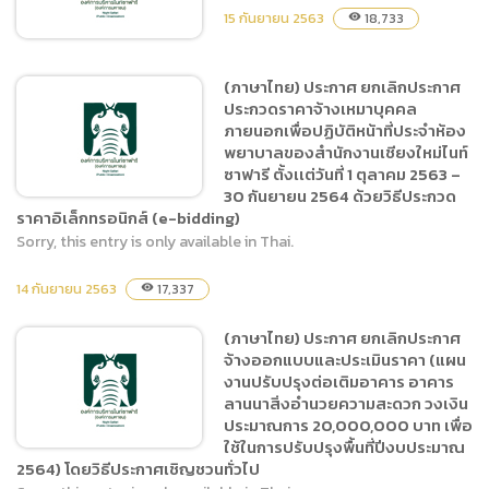
อาคาร Night Predator
15 กันยายน 2563
18,733
visibility
(ภาษาไทย) ประกาศ ยกเลิกประกาศ
ประกวดราคาจ้างเหมาบุคคล
(ภาษาไทย) สัญญาจ้าง
ภายนอกเพื่อปฏิบัติหน้าที่ประจำห้อง
ก่อสร้างบันไดทางออกฉุกเฉิน
พยาบาลของสำนักงานเชียงใหม่ไนท์
อาคาร Night Predator
ซาฟารี ตั้งเเต่วันที่ 1 ตุลาคม 2563 –
30 กันยายน 2564 ด้วยวิธีประกวด
ราคาอิเล็กทรอนิกส์ (e-bidding)
Sorry, this entry is only available in Thai.
(ภาษาไทย) ประกาศ ยกเลิก
14 กันยายน 2563
17,337
visibility
ประกาศ ประกวดราคาจ้าง
เหมาบุคคลภายนอกเพื่อ
(ภาษาไทย) ประกาศ ยกเลิกประกาศ
ปฏิบัติหน้าที่ประจำห้อง
จ้างออกแบบและประเมินราคา (แผน
พยาบาลของสำนักงานเชียง
งานปรับปรุงต่อเติมอาคาร อาคาร
ใหม่ไนท์ซาฟารี ตั้งเเต่วันที่ 1
ลานนาสิ่งอำนวยความสะดวก วงเงิน
ประมาณการ 20,000,000 บาท เพื่อ
ตุลาคม 2563 – 30 กันยายน
ใช้ในการปรับปรุงพื้นที่ปีงบประมาณ
2564 ด้วยวิธีประกวดราคา
2564) โดยวิธีประกาศเชิญชวนทั่วไป
อิเล็กทรอนิกส์ (e-bidding)