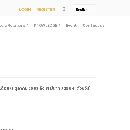
LOGIN
REGISTER
dia Relations
KNOWLEDGE
Event
Contact us
Media Relations
KNOWLEDGE
TV / Video Media
Treatise
One Page
Book
ตั้งสํานักงานพัฒนาพิงคนคร (องค์การมหาชน)พ.ศ. ๒๕๕๖
ement
Printing Media
Bit of knowledge
winner
Journal
Photo
น (1 ตุลาคม 2563 ถึง 31 มีนาคม 2564) ด้วยวิธี
ัติการจัดซื้อจัดจ้างประจำปี
่อสาธารณะ
าธารณะ