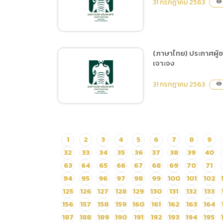
เดือน (1 ตุลาคม 2563 – 31
31 กรกฎาคม 2563
visibility
ฝึกและแสดง Tiger Show
มีนาคม 2564)
ประจำปี 2564 ระยะเวลา 12
เดือน (ตุลาคม 2563 ถึง
เดือนกันยายน 2564)
(ภาษาไทย) ประกาศผู้ชน
จำนวน 1 งาน ด้วยวิธี
เจาะจง
(ภาษาไทย) ประกาศผู้ชนะ
ประกวดราคาอิเล็กทรอนิกส์
การเสนอราคา ซื้อกล้อง
31 กรกฎาคม 2563
(e-bidding)
visibility
โทรทัศน์วงจรปิดชนิดตรวจ
วัดอุณหภูมิความร้อน โดย
วิธีเฉพาะเจาะจง
(ภาษาไทย) ประกาศผู้ชนะ
1
2
3
4
5
6
7
8
9
การเสนอราคา จ้างจัด
32
33
34
35
36
37
38
39
40
กิจกรรมการแสดงโชว์ของ
63
64
65
66
67
68
69
70
71
เชียงใหม่ไนท์ซาฟารี วันที่ 1
94
95
96
97
98
99
100
101
102
สิงหาคม ถึงวันที่ 30
125
126
127
128
129
130
131
132
133
กันยายน 2563 โดยวิธีเฉพาะ
156
157
158
159
160
161
162
163
164
เจาะจง
187
188
189
190
191
192
193
194
195