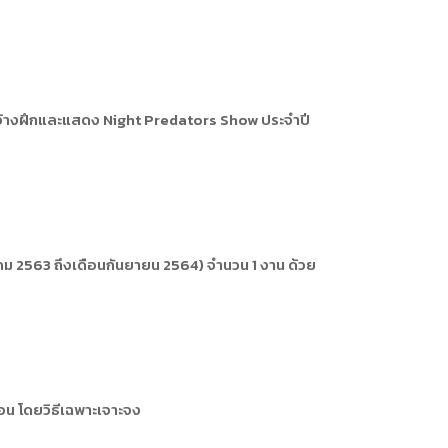
จ้างฝึกและแสดง Night Predators Show ประจำปี
ม 2563 ถึงเดือนกันยายน 2564) จำนวน 1 งาน ด้วย
อน โดยวิธีเฉพาะเจาะจง