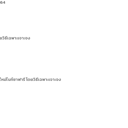
564
วิธีเฉพาะเจาะจง
ม่ไนท์ซาฟารี โดยวิธีเฉพาะเจาะจง