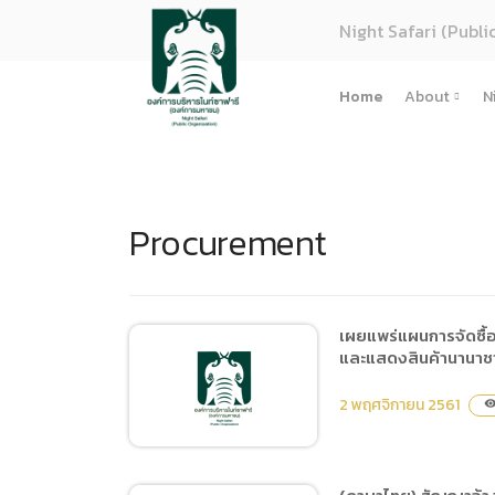
Night Safari (Publi
Home
About
N
About U
Strategy
Procurement
Organiza
Perform
Corpora
(ภาษาไทย
เผยแพร่แผนการจัดซื้อ
และแสดงสินค้านานาช
การจัดซื้
Regulati
2 พฤศจิกายน 2561
visibili
(ภาษาไทย
(ภาษาไทย