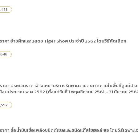
,473
ราคา จ้างฝึกและแสดง Tiger Show ประจำปี 2562 โดยวิธีคัดเลือก
,646
ราคา ประกวดราคาจ้างเหมาบริการรักษาความสะอาดภายในพื้นที่ศูนย์ประ
บประมาณ พ.ศ.2562 (ตั้งแต่วันที่ 1 พฤศจิกายน 2561 – 31 มีนาคม 2562
,592
าคา ซื้อน้ำมันเชื้อเพลิงชนิดดีเซลและชนิดแก๊สโซฮอล์ 95 โดยวิธีเฉพาะเ