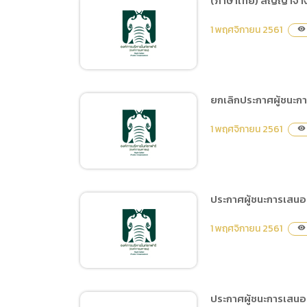
(ภาษาไทย) สัญญาจ้าง
(ภาษาไทย
เผยแพร่แผนการจัดซื้อจัด
Data uti
1 พฤศจิกายน 2561
visibility
จ้าง ประจำปีงบประมาณ
(ภาษาไท
พ.ศ.2562 ชื่อโครงการ จ้าง
เหมาดูแลปรับปรุงภูมิทัศน์
และระบบสปริงเกอร์ภายใน
ยกเลิกประกาศผู้ชนะก
พื้นที่ศูนย์ประชุมและแสดง
(ภาษาไทย) สัญญาจ้าง
สินค้านานาชาติ
1 พฤศจิกายน 2561
visibility
ดำเนินการกิจกรรมจัดแสดง
เฉลิมพระเกียรติ 7 รอบ
ความสามารถสัตว์และฝึก
พระชนมพรรษา ประจำ
สัตว์ทดแทน
ปีงบประมาณ พ.ศ.
(Amphitheater) ประจำปี
ประกาศผู้ชนะการเสนอรา
2562 โดยวิธีคัดเลือก
ยกเลิกประกาศผู้ชนะการ
1 พฤศจิกายน 2561
visibility
เสนอราคา จ้างฝึกและแสดง
Tiger Show ประจำปี 2562
โดยวิธีคัดเลือก
ประกาศผู้ชนะการเสนอ