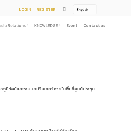
LOGIN
REGISTER
dia Relations
KNOWLEDGE
Event
Contact us
Media Relations
KNOWLEDGE
TV / Video Media
Treatise
One Page
Book
ตั้งสํานักงานพัฒนาพิงคนคร (องค์การมหาชน)พ.ศ. ๒๕๕๖
ement
Printing Media
Bit of knowledge
winner
Journal
Photo
ูมิทัศน์และระบบสปริงเกอร์ภายในพื้นที่ศูนย์ประชุม
ัติการจัดซื้อจัดจ้างประจำปี
่อสาธารณะ
าธารณะ