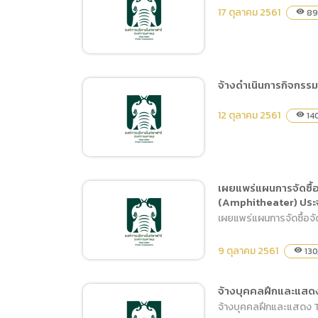
ประกาศผู้ชนะการเสนอราคา
17 ตุลาคม 2561
89
visibility
ประกวดราคาจ้างเหมาบริการ
รักษาความสะอาดภายใน
พื้นที่ศูนย์ประชุมและแสดง
สินค้านานาชาติ
จ้างดำเนินการกิจกร
เฉลิมพระเกียรติ 7 รอบ
ประกาศผู้ชนะการเสนอราคา
พระชนมพรรษา ประจำ
12 ตุลาคม 2561
14
visibility
ซื้อน้ำมันเชื้อเพลิงชนิดดีเซล
ปีงบประมาณ พ.ศ.2562
และชนิดแก๊สโซฮอล์ 95 โดย
(ตั้งแต่วันที่ 1 พฤศจิกายน
วิธีเฉพาะเจาะจง
2561 – 31 มีนาคม 2562)
ด้วยวิธีประกวดราคา
เผยแพร่แผนการจัดซื้
(Amphitheater) ประ
อิเล็กทรอนิกส์ (e-bidding)
จ้างดำเนินการกิจกรรมจัด
เผยแพร่แผนการจัดซื้อจ
แสดงความสามารถสัตว์และ
ฝึกสัตว์ทดแทน
9 ตุลาคม 2561
130
visibility
(Amphitheater) ประจำ
ปีงบประมาณ 2562
จ้างบุคคลฝึกและแสดง 
จ้างบุคคลฝึกและแสดง Tig
เผยแพร่แผนการจัดซื้อจัด