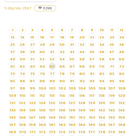
(e-bidding)
5 มิถุนายน 2567
11,198
visibility
(ภาษาไทย) ยกเลิกประกาศ
1
2
3
4
5
6
7
8
9
10
11
12
ประกวดราคาจ้างก่อสร้าง
13
14
15
16
17
18
19
20
21
22
23
24
ปรับปรุงประติมากรรมภายใน
เชียงใหม่ไนท์ซาฟารี ด้วยวิธี
25
26
27
28
29
30
31
32
33
34
35
36
ประกวดราคาอิเล็กทรอนิกส์
37
38
39
40
41
42
43
44
45
46
47
48
(e-bidding)
49
50
51
52
53
54
55
56
57
58
59
60
61
62
63
64
65
66
67
68
69
70
71
72
73
74
75
76
77
78
79
80
81
82
83
84
85
86
87
88
89
90
91
92
93
94
95
96
97
98
99
100
101
102
103
104
105
106
107
108
109
110
111
112
113
114
115
116
117
118
119
120
121
122
123
124
125
126
127
128
129
130
131
132
133
134
135
136
137
138
139
140
141
142
143
144
145
146
147
148
149
150
151
152
153
154
155
156
157
158
159
160
161
162
163
164
165
166
167
168
169
170
171
172
173
174
175
176
177
178
179
180