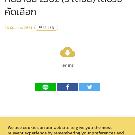
คัดเลือก
26 ธันวาคม 2561
12,438
visibility
cloud_download
เอกสาร
We use cookies on our website to give you the most
relevant experience by remembering your preferences and