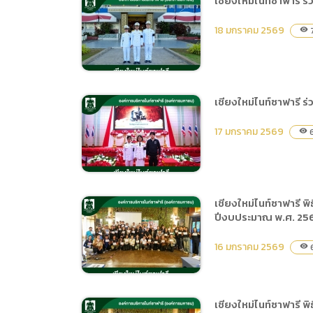
เชียงใหม่ไนท์ซาฟารี 
การเปิ
เชียงใหม่ไนท์ซาฟารี ร่วมงาน
การนำข้
18 มกราคม 2569
visibility
ประกวดรำวงประยุกต์ท้อง
นโยบาย
ถิ่นที่ (รอบชิงชนะเลิศ) ใน
งานฤดูหนาว นางสาว
เชียงใหม่และงาน OTOP
เชียงใหม่ไนท์ซาฟารี 
ของดีเมืองเชียงใหม่ ประจำปี
เชียงใหม่ไนท์ซาฟารี ร่วม
2569
17 มกราคม 2569
visibility
พิธีกรทำสัตย์ปฏิญาณตน
ต่อธงชัยเฉลิมพล ประจำปี
2569
เชียงใหม่ไนท์ซาฟารี 
ปีงบประมาณ พ.ศ. 25
เชียงใหม่ไนท์ซาฟารี ร่วมพิธี
ถวายราชสักการะ “พ่อขุน
16 มกราคม 2569
visibility
รามคำแหงมหาราช”
เชียงใหม่ไนท์ซาฟารี 