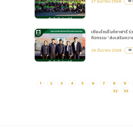
มกราคม 2569
27 ธันวาคม 2568
visibility
เปิดกิจกรรมการป้องกันและ
ลดอุบัติเหตุทางถนนช่วง
เทศกาลปีใหม่ ประจำปี 2569
เชียงใหม่ไนท์ซาฟารี
กิจกรรม “ส่งเสริมควา
เชียงใหม่ไนท์ซาฟารี ร่วมพิธี
เปิดโครงการส่งเสริมการ
26 ธันวาคม 2568
visibility
ท่องเที่ยวตำบลแม่เหียะ
กิจกรรม Meahia 2025
“ก้าวให้สุด สะดุดฮักแม่เหี
ยะ”
เชียงใหม่ไนท์ซาฟารี ร่วมพิธี
1
2
3
4
5
6
7
8
9
เปิดและชมนิทรรศการ รวม
32
33
ถึงการร่วมจัดนิทรรศการ
โครงการการรณรงค์ให้ความ
รู้ด้านการป้องกันและบรรเทา
สาธารณภัย กิจกรรม “ส่ง
เสริมความปลอดภัยและ