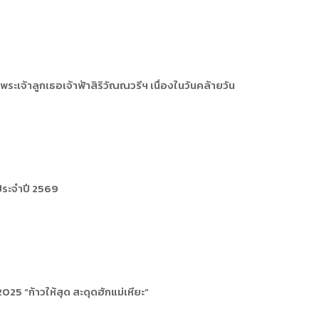
จ้าลูกเธอเจ้าฟ้าสิริวัณณวรีฯ เนื่องในวันคล้ายวัน
 ประจำปี 2569
25 “ก้าวให้สุด สะดุดฮักแม่เหียะ”