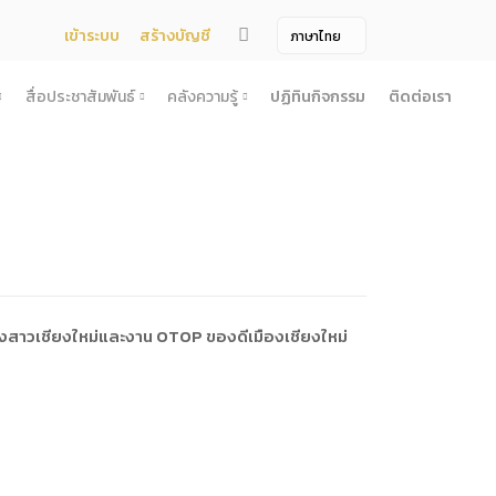
เข้าระบบ
สร้างบัญชี
สื่อประชาสัมพันธ์
คลังความรู้
ปฏิทินกิจกรรม
ติดต่อเรา
จ้าง
สื่อประชาสัมพันธ์
คลังความรู้
ผยแพร่แผน
สื่อโทรทัศน์/วีดีโอ
บทความ
ระกวดราคา
ข้อมูลข่าวสาร (Information) /เอกสารข่าว
หนังสือ
ตั้ง องค์การบริหารไนท์ซาฟารี (องค์การมหาชน) พ.ศ. 2568
โยง
าคากลาง
สื่อสิ่งพิมพ์
เกร็ดความรู้
ชื่อมโยง
ความคิดเห็น
้ชนะการเสนอราคา
วารสาร
เลิกการจัดหา
ภาพถ่าย
นางสาวเชียงใหม่และงาน OTOP ของดีเมืองเชียงใหม่
ี รอบ 6 เดือน
ิการจัดซื้อจัดจ้างประจำปี
ะ
อน