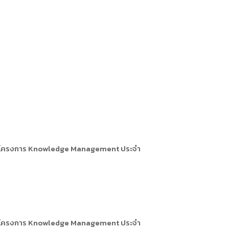
การหรือผู้มาติดต่อ
ุคคล
คคล
ิการ
ภายใต้โครงการ Knowledge Management ประจำ
ภายใต้โครงการ Knowledge Management ประจำ