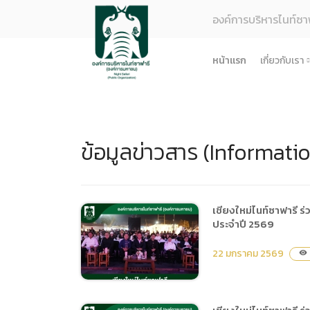
องค์การบริหารไนท์ซา
หน้าแรก
เกี่ยวกับเรา
รู้จักอง
ยุทธศา
ข้อมูลข่าวสาร (Informati
โครงสร
ผลการด
ธรรมาภ
ข้อมูล
เชียงใหม่ไนท์ซาฟารี 
ประจำปี 2569
การจัดซ
ข้อบังค
22 มกราคม 2569
visibility
ข้อมูล
การบริ