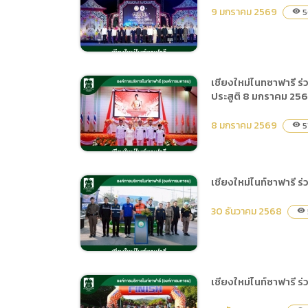
เชียงใหม่ไนท์ซาฟารี อบรม
ปีงบประมาณ พ.ศ.2569
9 มกราคม 2569
5
visibility
เพิ่มทักษะการจัดการองค์
ความรู้ สำหรับผู้ปฏิบัติงาน
ภายใต้โครงการ
Knowledge
เชียงใหม่ไนทซาฟารี ร
management ประจำ
ประสูติ 8 มกราคม 25
เชียงใหม่ไนท์ซาฟารี ร่วมพิธ
ปีงบประมาณ พ.ศ.2569
เปิดงานฤดูหนาว นางสาว
8 มกราคม 2569
5
visibility
เชียงใหม่ และงาน OTOP
ของดีเมืองเชียงใหม่ ประจำปี
2569
เชียงใหม่ไนท์ซาฟารี 
เชียงใหม่ไนทซาฟารี ร่วมพิธี
30 ธันวาคม 2568
visibility
เจริญพระพุทธมนต์ถวาย
พระกุศลและถวายพระพรชัย
มงคลฯ สมเด็จพระเจ้า
ลูกเธอเจ้าฟ้าสิริวัณณวรีฯ
เชียงใหม่ไนท์ซาฟารี ร
เนื่องในวันคล้ายวันประสูติ 8
เชียงใหม่ไนท์ซาฟารี ร่วมพิธี