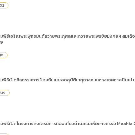
02
่วมพิธีเจริญพระพุทธมนต์ถวายพระกุศลและถวายพระพรชัยมงคลฯ สมเด็จพระเ
69
10
ร่วมพิธีเปิดกิจกรรมการป้องกันและลดอุบัติเหตุทางถนนช่วงเทศกาลปีใหม่
519
่วมพิธีเปิดโครงการส่งเสริมการท่องเที่ยวตำบลแม่เหียะ กิจกรรม Meahia 20