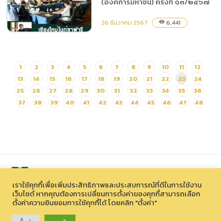
(องค์การมหาชน) ครั้งที่ ๑๓/๒๕๖๗
(องค์การมหาชน) เข้าร่วมงาน
รัฐพิธีวัน “สมเด็จ
26 ธันวาคม 2567
6,441
visibility
พระเจ้าตากสินมหาราช” วันที่
๒๘ ธันวาคม ๒๕๖๗
1
2
3
4
5
6
7
8
9
10
11
12
เชียงใหม่ไนท์ซาฟารี ประชุม
คณะกรรมการบริหารการ
13
14
15
16
17
18
19
20
21
22
23
24
พัฒนาพิงคนคร (องค์การ
25
26
27
28
29
30
31
32
33
34
35
36
มหาชน) ครั้งที่ ๑๓/๒๕๖๗
37
38
39
40
41
42
43
44
45
46
47
48
เราใช้คุกกี้เพื่อเพิ่มประสิทธิภาพและประสบการณ์ที่ดีในการใช้งาน
เว็บไซต์ หากคุณต้องการเปลี่ยนการตั้งค่าของคุกกี้สามารถเลือก
ตั้งค่าความยินยอมการใช้คุกกี้ได้ โดยคลิก "ตั้งค่า"
สงวนลิขสิทธิ์ © 2026 องค์การบริหารไนท์ซาฟารี (องค์การมหาชน)
33 หมู่ที่ 12 ตำบลหนองควาย อำเภอหางดง จังหวัดเชียงใหม่ 50230