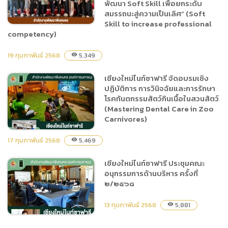
พัฒนา Soft Skill เพื่อยกระดับ
สมรรถนะสู่ความเป็นเลิศ” (Soft
Skill to increase professional
competency)
19 กุมภาพันธ์ 2568
5,349
visibility
สำนักงานพัฒนาพิงคนคร
(องค์การมหาชน) จัดอบรม
เชียงใหม่ไนท์ซาฟารี จัดอบรมเชิง
สัมมนาโครงการพัฒนา
ปฏิบัติการ การวินิจฉัยและการรักษา
ศักยภาพบุคลากรเรื่อง “การ
โรคทันตกรรมสัตว์กินเนื้อในสวนสัตว์
พัฒนา Soft Skill เพื่อยก
(Mastering Dental Care in Zoo
Carnivores)
ระดับสมรรถนะสู่ความเป็น
เลิศ” (Soft Skill to
17 กุมภาพันธ์ 2568
5,469
visibility
increase professional
competency)
เชียงใหม่ไนท์ซาฟารี ประชุมคณะ
เชียงใหม่ไนท์ซาฟารี จัดอบรม
อนุกรรมการด้านบริหาร ครั้งที่
เชิงปฏิบัติการ การวินิจฉัยและ
๒/๒๕๖๘
การรักษาโรคทันตกรรมสัตว์
กินเนื้อในสวนสัตว์
13 กุมภาพันธ์ 2568
5,881
visibility
(Mastering Dental Care in
Zoo Carnivores)