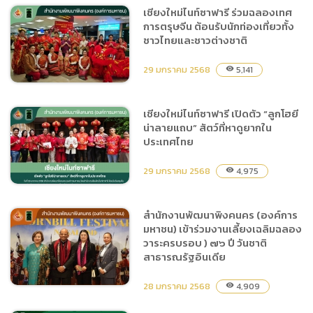
เชียงใหม่ไนท์ซาฟารี ร่วมฉลองเทศ
การตรุษจีน ต้อนรับนักท่องเที่ยวทั้ง
เชียงใหม่ไนท์ซาฟารี ประชุม
ชาวไทยและชาวต่างชาติ
คณะอนุกรรมการด้านบริหาร
ครั้งที่ ๒/๒๕๖๘
29 มกราคม 2568
5,141
visibility
เชียงใหม่ไนท์ซาฟารี เปิดตัว “ลูกโฮยี
น่าลายแถบ” สัตว์ที่หาดูยากใน
เชียงใหม่ไนท์ซาฟารี ร่วม
ประเทศไทย
ฉลองเทศการตรุษจีน ต้อนรับ
นักท่องเที่ยวทั้งชาวไทยและ
29 มกราคม 2568
4,975
visibility
ชาวต่างชาติ
สำนักงานพัฒนาพิงคนคร (องค์การ
มหาชน) เข้าร่วมงานเลี้ยงเฉลิมฉลอง
เชียงใหม่ไนท์ซาฟารี เปิดตัว
วาระครบรอบ ) ๗๖ ปี วันชาติ
“ลูกโฮยีน่าลายแถบ” สัตว์ที่หา
สาธารณรัฐอินเดีย
ดูยากในประเทศไทย
28 มกราคม 2568
4,909
visibility